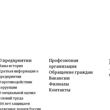
О предприятии
Профсоюзная
Наша история
организация
Краткая информация о
Обращение граждан
предприятии
Вакансии
О противодействии
Филиалы
коррупции
Контакты
О специальной оценке
условий труда
100 лет защищаем
железные дороги России