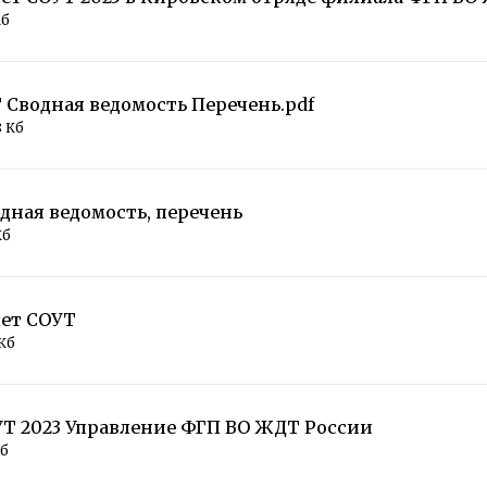
Мб
 Сводная ведомость Перечень.pdf
8 Кб
дная ведомость, перечень
Кб
ет СОУТ
 Кб
Т 2023 Управление ФГП ВО ЖДТ России
Мб