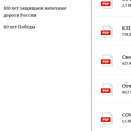
2,3 
100 лет защищаем железные
дороги России
80 лет Победы
КЛГ
738,
Сво
427 
Отч
90,7
СОУ
1,5 