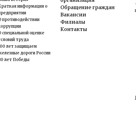
организация
Краткая информация о
Обращение граждан
предприятии
Вакансии
О противодействии
Филиалы
коррупции
Контакты
О специальной оценке
условий труда
100 лет защищаем
железные дороги России
80 лет Победы