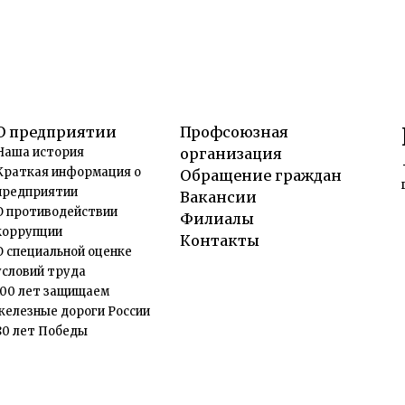
О предприятии
Профсоюзная
Наша история
организация
Краткая информация о
Обращение граждан
предприятии
Вакансии
О противодействии
Филиалы
коррупции
Контакты
О специальной оценке
условий труда
100 лет защищаем
железные дороги России
80 лет Победы