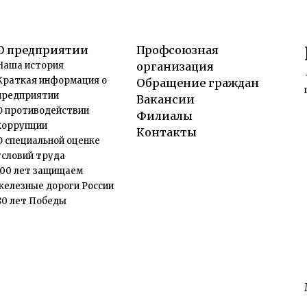
О предприятии
Профсоюзная
Наша история
организация
Краткая информация о
Обращение граждан
предприятии
Вакансии
О противодействии
Филиалы
коррупции
Контакты
О специальной оценке
условий труда
100 лет защищаем
железные дороги России
80 лет Победы